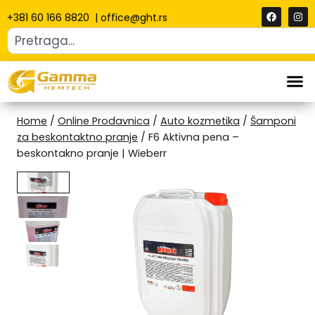
+381 60 166 8820
|
office@ght.rs
Home
/
Online Prodavnica
/
Auto kozmetika
/
Šamponi
za beskontaktno pranje
/
F6 Aktivna pena –
beskontakno pranje | Wieberr