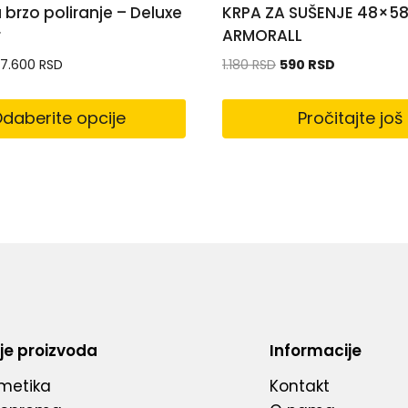
 brzo poliranje – Deluxe
KRPA ZA SUŠENJE 48×5
r
ARMORALL
7.600
RSD
1.180
RSD
590
RSD
daberite opcije
Pročitajte još
je proizvoda
Informacije
metika
Kontakt