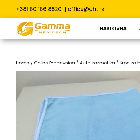
+381 60 166 8820
|
office@ght.rs
NASLOVNA
Home
/
Online Prodavnica
/
Auto kozmetika
/
Krpe za b