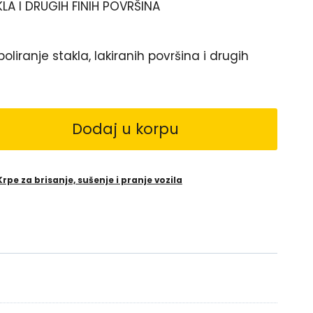
LA I DRUGIH FINIH POVRŠINA
liranje stakla, lakiranih površina i drugih
Dodaj u korpu
Krpe za brisanje, sušenje i pranje vozila