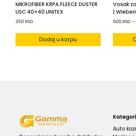
MIKROFIBER KRPA FLEECE DUSTER
Vosak za
USC 40×40 UNITEX
| Wieber
350
RSD
500
RSD
–
Dodaj u korpu
O
Kategori
Auto koz