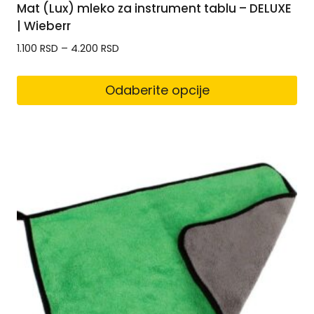
Mat (Lux) mleko za instrument tablu – DELUXE
| Wieberr
1.100
RSD
–
4.200
RSD
Odaberite opcije