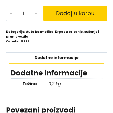
Dodaj u korpu
Kategorije:
Auto kozmetika
,
Krpe za brisanje, sušenje i
pranje vozila
Oznaka:
KRPE
Dodatne informacije
Dodatne informacije
Težina
0,2 kg
Povezani proizvodi