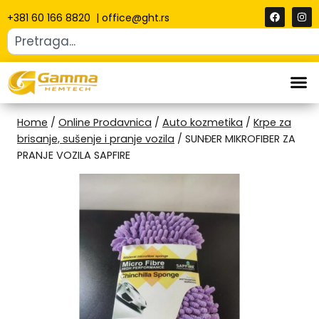
+381 60 166 8820
|
office@ght.rs
Home
/
Online Prodavnica
/
Auto kozmetika
/
Krpe za
brisanje, sušenje i pranje vozila
/
SUNĐER MIKROFIBER ZA
PRANJE VOZILA SAPFIRE