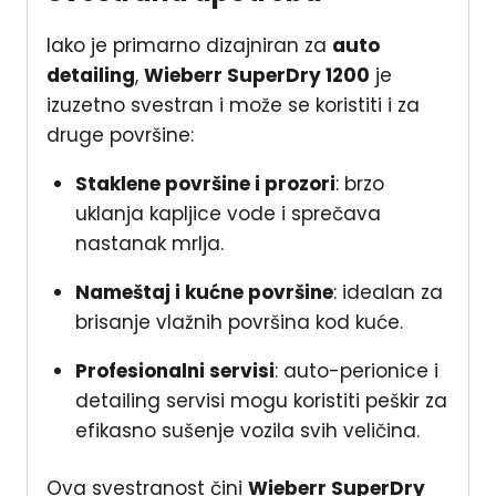
Iako je primarno dizajniran za
auto
detailing
,
Wieberr SuperDry 1200
je
izuzetno svestran i može se koristiti i za
druge površine:
Staklene površine i prozori
: brzo
uklanja kapljice vode i sprečava
nastanak mrlja.
Nameštaj i kućne površine
: idealan za
brisanje vlažnih površina kod kuće.
Profesionalni servisi
: auto-perionice i
detailing servisi mogu koristiti peškir za
efikasno sušenje vozila svih veličina.
Ova svestranost čini
Wieberr SuperDry