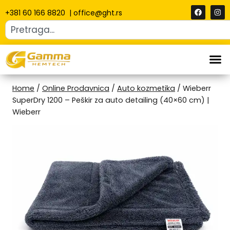
+381 60 166 8820
|
office@ght.rs
Home
/
Online Prodavnica
/
Auto kozmetika
/
Wieberr
SuperDry 1200 – Peškir za auto detailing (40×60 cm) |
Wieberr