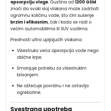
apsorpciju vlage
. Gustina od
1200 GSM
znači da svaki sloj vlakana može zadržati
ogromnu količinu vode, što čini sušenje
brzim i efikasnim
, čak i kada se radi o
većim automobilima ili SUV vozilima.
Prednosti ultra upijajućih vlakana:
Višestruko veća apsorpcija vode nego
obične krpe.
Smanjuje potrebu za višestrukim
brisanjem.
Ne oštećuje površinu i ne ostavlja
ogrebotine.
Svestrana upotreba