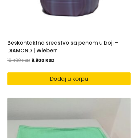
Beskontaktno sredstvo sa penom u boji –
DIAMOND | Wieberr
10.490
RSD
9.900
RSD
Dodaj u korpu