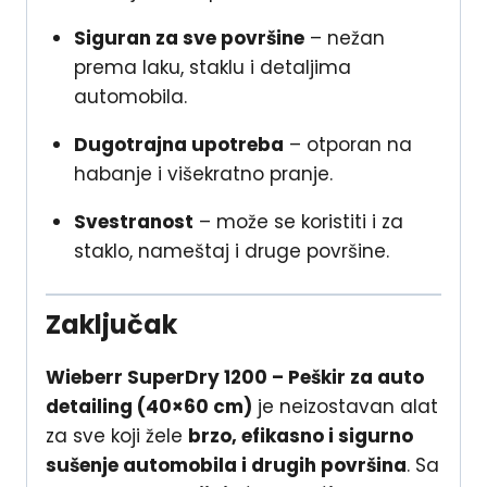
Siguran za sve površine
– nežan
prema laku, staklu i detaljima
automobila.
Dugotrajna upotreba
– otporan na
habanje i višekratno pranje.
Svestranost
– može se koristiti i za
staklo, nameštaj i druge površine.
Zaključak
Wieberr SuperDry 1200 – Peškir za auto
detailing (40×60 cm)
je neizostavan alat
za sve koji žele
brzo, efikasno i sigurno
sušenje automobila i drugih površina
. Sa