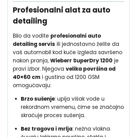
Profesionalni alat za auto
detailing
Bilo da vodite
profesionalni auto
detailing servis
ili jednostavno želite da
vaš automobil kod kuće izgleda savršeno
nakon pranja,
Wieberr SuperDry 1200
je
pravi izbor. Njegova
velika površina od
40×60 cm
i gustina od 1200 GSM
omogućavaju:
Brzo sušenje
: upija višak vode u
rekordnom vremenu, čime se značajno
skraćuje proces sušenja.
Bez tragova i mrlja
: nežna vlakna
čuvaju lakirane površine, stakla i