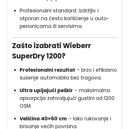
Profesionalni standard: izdržljiv i
otporan na često korišćenje u auto-
perionicama ili servisima.
Zašto izabrati Wieberr
SuperDry 1200?
Profesionalni rezultat
– brzo i efikasno
sušenje automobila bez tragova.
Ultra upijajući peškir
– maksimalna
apsorpcija zahvaljujući gustini od 1200
GSM.
Veličina 40×60 cm
– lako rukovanje i
brisanje većih površina.