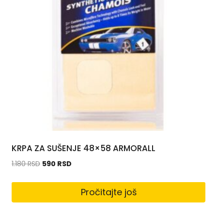
KRPA ZA SUŠENJE 48×58 ARMORALL
1.180
RSD
590
RSD
Pročitajte još