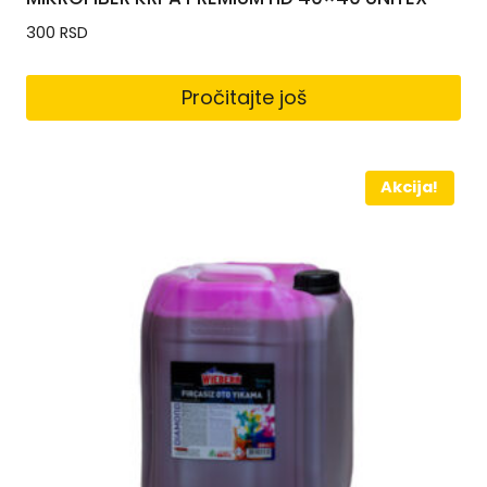
300
RSD
Pročitajte još
Akcija!