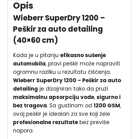
Opis
Wieberr SuperDry 1200 –
Peškir za auto detailing
(40×60 cm)
Kada je u pitanju
efikasno sušenje
automobila
, pravi peškir može napraviti
ogromnu razliku u rezultatu čišćenja.
Wieberr SuperDry 1200 – Peškir za auto
detailing
je dizajniran tako da pruži
maksimalnu apsorpciju vode
,
sigurno i
bez tragova
. Sa gustinom od
1200 GSM
,
ovaj peškir je idealan za sve koji žele
profesionalne rezultate
bez previše
napora.