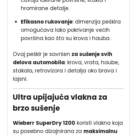
hromirane detalje.
Efikasno rukovanje
: dimenzija peškira
omogućava lako pokrivanje većih
površina kao što su krova i hauba.
Ovaj peškir je savršen
za sušenje svih
delova automobila
: krova, vrata, haube,
stakala, retrovizora i detalja oko brava i
lajsni.
Ultra upijajuća vlakna za
brzo sušenje
Wieberr SuperDry 1200
koristi vlakna koja
su posebno dizajnirana za
maksimalnu