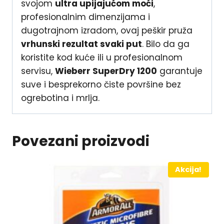
svojom
ultra upijajućom moći
,
profesionalnim dimenzijama i
dugotrajnom izradom, ovaj peškir pruža
vrhunski rezultat svaki put
. Bilo da ga
koristite kod kuće ili u profesionalnom
servisu,
Wieberr SuperDry 1200
garantuje
suve i besprekorno čiste površine bez
ogrebotina i mrlja.
Povezani proizvodi
Akcija!