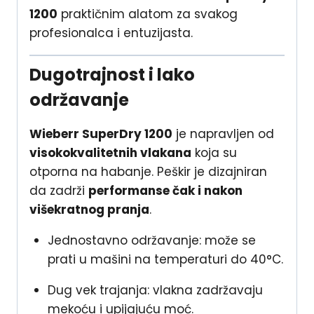
1200
praktičnim alatom za svakog
profesionalca i entuzijasta.
Dugotrajnost i lako
održavanje
Wieberr SuperDry 1200
je napravljen od
visokokvalitetnih vlakana
koja su
otporna na habanje. Peškir je dizajniran
da zadrži
performanse čak i nakon
višekratnog pranja
.
Jednostavno održavanje: može se
prati u mašini na temperaturi do 40°C.
Dug vek trajanja: vlakna zadržavaju
mekoću i upijajuću moć.