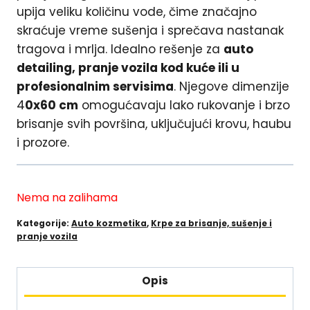
upija veliku količinu vode, čime značajno
skraćuje vreme sušenja i sprečava nastanak
tragova i mrlja. Idealno rešenje za
auto
detailing, pranje vozila kod kuće ili u
profesionalnim servisima
. Njegove dimenzije
4
0x60 cm
omogućavaju lako rukovanje i brzo
brisanje svih površina, uključujući krovu, haubu
i prozore.
Nema na zalihama
Kategorije:
Auto kozmetika
,
Krpe za brisanje, sušenje i
pranje vozila
Opis