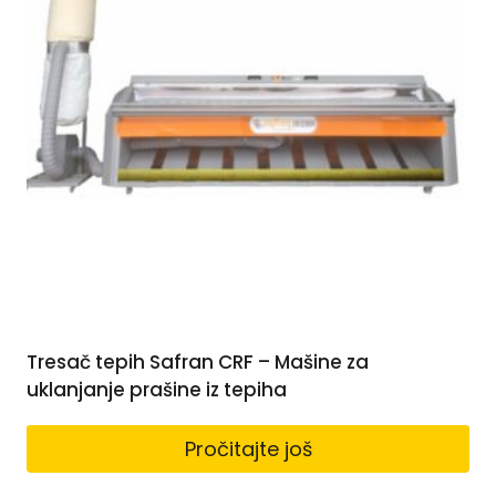
Tresač tepih Safran CRF – Mašine za
uklanjanje prašine iz tepiha
Pročitajte još