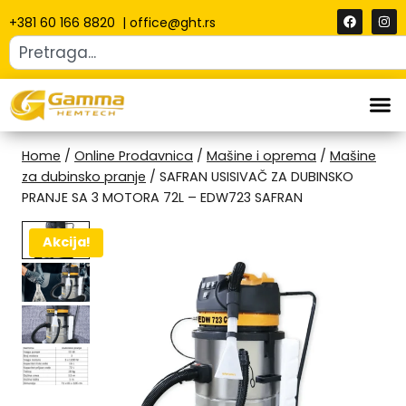
+381 60 166 8820
|
office@ght.rs
Home
/
Online Prodavnica
/
Mašine i oprema
/
Mašine
za dubinsko pranje
/
SAFRAN USISIVAČ ZA DUBINSKO
PRANJE SA 3 MOTORA 72L – EDW723 SAFRAN
Akcija!