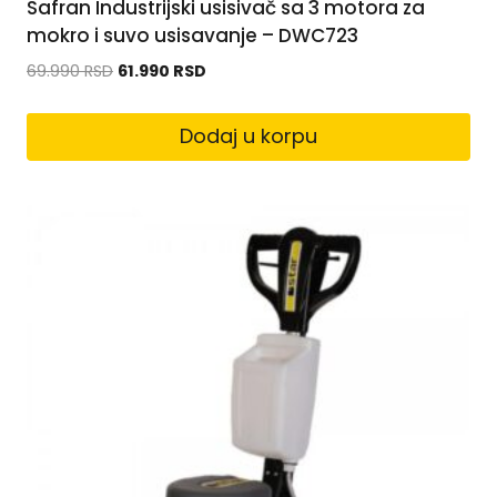
Safran Industrijski usisivač sa 3 motora za
mokro i suvo usisavanje – DWC723
69.990
RSD
61.990
RSD
Dodaj u korpu