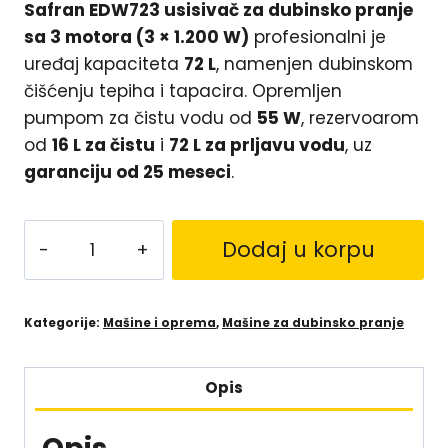
Safran EDW723 usisivač za dubinsko pranje
sa 3 motora (3 × 1.200 W)
profesionalni je
uređaj kapaciteta
72 L
, namenjen dubinskom
čišćenju tepiha i tapacira. Opremljen
pumpom za čistu vodu od
55 W
, rezervoarom
od
16 L za čistu
i
72 L za prljavu vodu
, uz
garanciju od 25 meseci
.
Dodaj u korpu
Kategorije:
Mašine i oprema
,
Mašine za dubinsko pranje
Opis