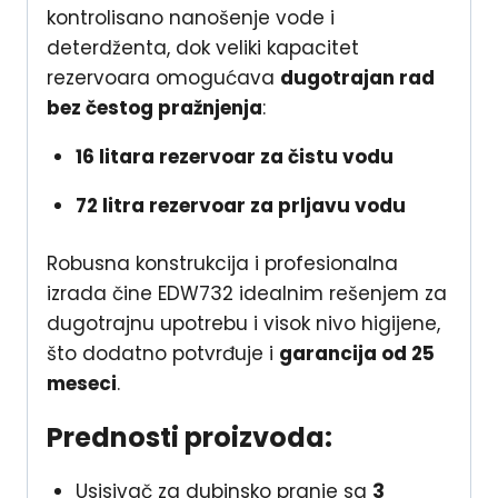
kontrolisano nanošenje vode i
deterdženta, dok veliki kapacitet
rezervoara omogućava
dugotrajan rad
bez čestog pražnjenja
:
16 litara rezervoar za čistu vodu
72 litra rezervoar za prljavu vodu
Robusna konstrukcija i profesionalna
izrada čine EDW732 idealnim rešenjem za
dugotrajnu upotrebu i visok nivo higijene,
što dodatno potvrđuje i
garancija od 25
meseci
.
Prednosti proizvoda:
Usisivač za dubinsko pranje sa
3