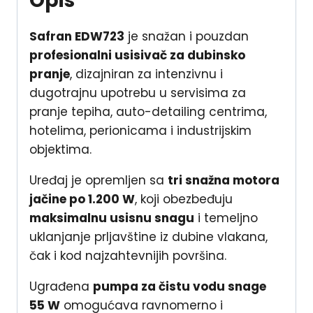
Opis
Safran EDW723
je snažan i pouzdan
profesionalni usisivač za dubinsko
pranje
, dizajniran za intenzivnu i
dugotrajnu upotrebu u servisima za
pranje tepiha, auto-detailing centrima,
hotelima, perionicama i industrijskim
objektima.
Uređaj je opremljen sa
tri snažna motora
jačine po 1.200 W
, koji obezbeđuju
maksimalnu usisnu snagu
i temeljno
uklanjanje prljavštine iz dubine vlakana,
čak i kod najzahtevnijih površina.
Ugrađena
pumpa za čistu vodu snage
55 W
omogućava ravnomerno i