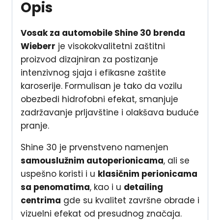
Opis
Vosak za automobile Shine 30 brenda
Wieberr
je visokokvalitetni zaštitni
proizvod dizajniran za postizanje
intenzivnog sjaja i efikasne zaštite
karoserije. Formulisan je tako da vozilu
obezbedi hidrofobni efekat, smanjuje
zadržavanje prljavštine i olakšava buduće
pranje.
Shine 30 je prvenstveno namenjen
samouslužnim autoperionicama
, ali se
uspešno koristi i u
klasičnim perionicama
sa penomatima
, kao i u
detailing
centrima
gde su kvalitet završne obrade i
vizuelni efekat od presudnog značaja.