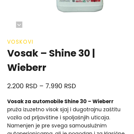
VOSKOVI
Vosak – Shine 30 |
Wieberr
2.200
RSD
–
7.990
RSD
Vosak za automobile Shine 30 – Wieberr
pruža izuzetno visok sjaj i dugotrajnu zaštitu
vozila od prljavštine i spoljašnjih uticaja.
Namenjen je pre svega samouslužnim
autoperionicama, ali je pogodan i za klasične