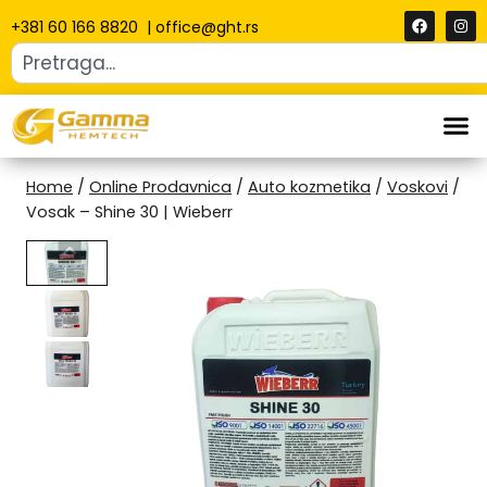
+381 60 166 8820
|
office@ght.rs
Home
/
Online Prodavnica
/
Auto kozmetika
/
Voskovi
/
Vosak – Shine 30 | Wieberr