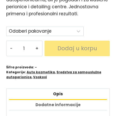
perionice i detailing centre. Jednostavna
primena i profesionalni rezultati.
Dodaj u korpu
Šifra proizvoda:
-
Kategorije:
Auto kozmetika
,
Sredstva za samouslužne
autoperionice
,
Voskovi
Opis
Dodatne informacije