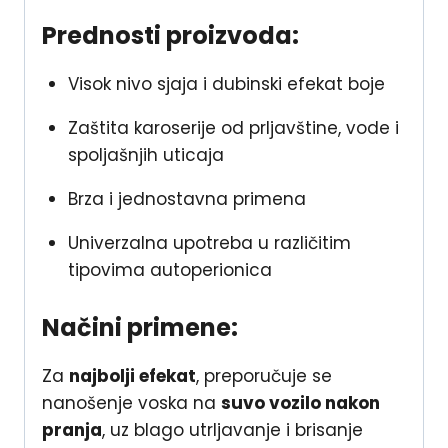
Prednosti proizvoda:
Visok nivo sjaja i dubinski efekat boje
Zaštita karoserije od prljavštine, vode i
spoljašnjih uticaja
Brza i jednostavna primena
Univerzalna upotreba u različitim
tipovima autoperionica
Načini primene:
Za
najbolji efekat
, preporučuje se
nanošenje voska na
suvo vozilo nakon
pranja
, uz blago utrljavanje i brisanje