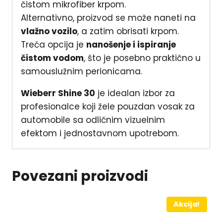
čistom mikrofiber krpom.
Alternativno, proizvod se može naneti na
vlažno vozilo
, a zatim obrisati krpom.
Treća opcija je
nanošenje i ispiranje
čistom vodom
, što je posebno praktično u
samouslužnim perionicama.
Wieberr Shine 30
je idealan izbor za
profesionalce koji žele pouzdan vosak za
automobile sa odličnim vizuelnim
efektom i jednostavnom upotrebom.
Povezani proizvodi
Akcija!